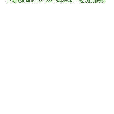
[下載]微軟 All-In-One Code Framework / 一站式程式範例庫
[習題]動態新增 DropDownList或 ListBox底下的新項目
（Item）#4 [ ListView -- 左右搬移(MSDN版)]
[習題]綜合練習 -- SqlDataSource精靈就能完成，[山寨版]
Dynamic Data WebSite
[習題].FindControl()方法 與 PlaceHolder控制項 #2（動態加入
控制項、動態加入「子控制項」的事件）
[轉貼]ASP.NET的 Web.Config檔該怎麼設定？
[補充] 下集，第九章，CKeditor 3.6.1版的安裝
[下載]2011/8/9 Microsoft VS 2010 Service Pack 1 MFC 安全
性更新
[補充]下集，第十四章。Master-Detail（主表明細），確認可
以出貨的SQL指令 -- Not Exists
ASP.NET呼叫、執行 SSIS封裝檔案 (SQL Server 200x)