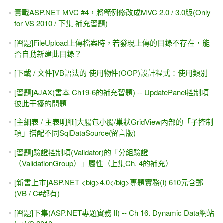
實戰ASP.NET MVC #4，將範例修改成MVC 2.0 / 3.0版(Only
for VS 2010 / 下集 補充習題)
[習題]FileUpload上傳檔案時，若發現上傳的目錄不存在，能
否自動新建此目錄？
[下載 / 文件]VB語法的 使用物件(OOP)設計程式：使用類別
[習題]AJAX(書本 Ch19-6的補充習題) -- UpdatePanel控制項
彼此干擾的問題
[主細表 / 主表明細]大腸包小腸/巢狀GridView內部的「子控制
項」搭配不同SqlDataSource(留言版)
[習題]驗證控制項(Validator)的「分組驗證
（ValidationGroup）」屬性（上集Ch. 4的補充）
[新書上市]ASP.NET <big>4.0</big>專題實務(I) 610元含郵
(VB / C#都有)
[習題]下集(ASP.NET專題實務 II) -- Ch 16. Dynamic Data網站