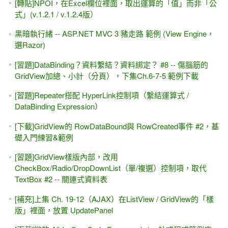
[轉貼]NPOI，在Excel欄位裡面，取出運算的「值」而非「公
式」(v.1.2.1 / v.1.2.4版）
黑暗執行緒 -- ASP.NET MVC 3 豬走路 範例 (View Engine，
選Razor)
[習題]DataBinding？資料繫結？資料綁定？ #8 -- 傷腦筋的
GridView加總、小計（分頁），下集Ch.6-7-5 範例下載
[習題]Repeater搭配 HyperLink控制項（繫結運算式 /
DataBinding Expression）
[下載]GridView的 RowDataBound與 RowCreated事件 #2，基
礎入門練習&範例
[習題]GridView樣版內部，改用
CheckBox/Radio/DropDownList（單/複選）控制項，取代
TextBox #2 -- 關連式資料表
[補充]上集 Ch. 19-12（AJAX）在ListView / GridView的「樣
版」裡面，放置 UpdatePanel