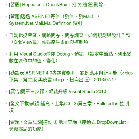
[習題] Repeater + CheckBox，批次(複選)刪除。
[習題]透過 ASP.NET寄信（發信、發Mail），
System.Net.Mail.MailDefinition 類別
自動化投票區、網路問卷、問卷調查，如何規劃與設計？#3
（GridView篇）動態產生畫面與控制項
利用 Visual Studio幫你 Debug、偵錯 （設定中斷點，列出變
數在運作中的值、變化）
[勘誤表]ASP.NET 4.0專題實務 II -- 範例應用與新功能（<big>
下集。第二版 黑皮書</big>，松崗出版） 2013/07/17
[廣告]簡單三步驟，輕鬆升級 Visual Studio 2010 !
[全文下載/試讀]補充，上集(Ch. 3)第三章，BulletedList控制
項
[習題 / 文章試讀]連動式 地址查詢（連動式 DropDownList，
類似郵局的功能）