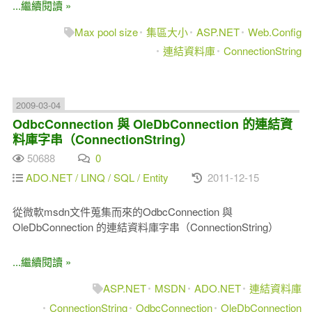
...繼續閱讀 »
Max pool size
集區大小
ASP.NET
Web.Config
連結資料庫
ConnectionString
2009-03-04
OdbcConnection 與 OleDbConnection 的連結資
料庫字串（ConnectionString）
50688
0
ADO.NET / LINQ / SQL / Entity
2011-12-15
從微軟msdn文件蒐集而來的OdbcConnection 與
OleDbConnection 的連結資料庫字串（ConnectionString）
...繼續閱讀 »
ASP.NET
MSDN
ADO.NET
連結資料庫
ConnectionString
OdbcConnection
OleDbConnection