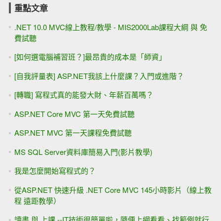
重點文章
.NET 10.0 MVC線上教程/教學 - MIS2000Lab課程大綱 與 免
費試聽
[如何選電腦補習班？]最昂貴的成本是「師資」
[自我評量表] ASP.NET我該上什麼課？入門或進階？
[轉職] 寫程式真的能發大財、年薪百萬嗎？
ASP.NET Core MVC 第一天免費試聽
ASP.NET MVC 第一天課程免費試聽
MS SQL Server資料庫簡易入門(影片教學)
我是怎麼開始寫程式的？
從ASP.NET 快速升級 .NET Core MVC 145小時影片（線上教
程 遠距教學）
讀書 與 上課 --IT技術很簡單啦，隨便上網看看、找範例就行