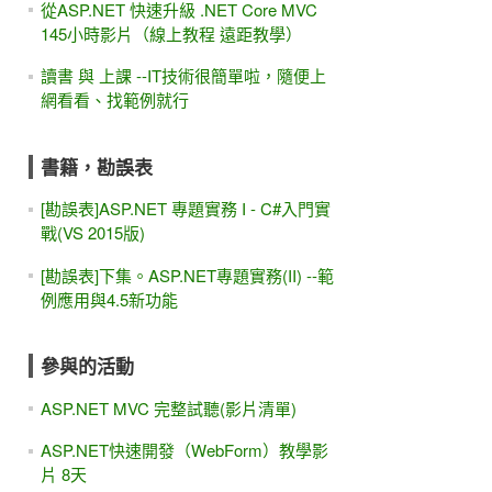
從ASP.NET 快速升級 .NET Core MVC
145小時影片（線上教程 遠距教學）
讀書 與 上課 --IT技術很簡單啦，隨便上
網看看、找範例就行
書籍，勘誤表
[勘誤表]ASP.NET 專題實務 I - C#入門實
戰(VS 2015版)
[勘誤表]下集。ASP.NET專題實務(II) --範
例應用與4.5新功能
參與的活動
ASP.NET MVC 完整試聽(影片清單)
ASP.NET快速開發（WebForm）教學影
片 8天