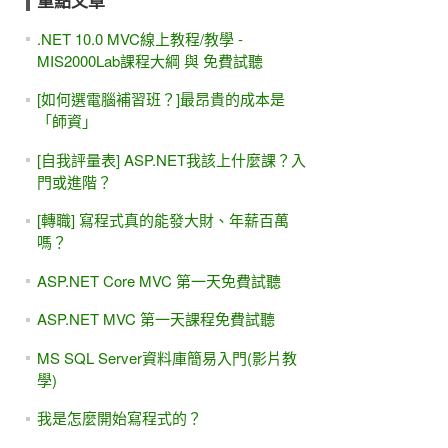
重點文章
.NET 10.0 MVC線上教程/教學 -
MIS2000Lab課程大綱 與 免費試聽
[如何選電腦補習班？]最昂貴的成本是
「師資」
[自我評量表] ASP.NET我該上什麼課？入
門或進階？
[轉職] 寫程式真的能發大財、年薪百萬
嗎？
ASP.NET Core MVC 第一天免費試聽
ASP.NET MVC 第一天課程免費試聽
MS SQL Server資料庫簡易入門(影片教
學)
我是怎麼開始寫程式的？