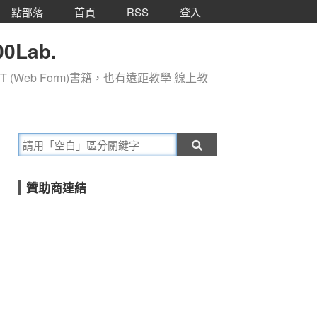
點部落
首頁
RSS
登入
0Lab.
T (Web Form)書籍，也有遠距教學 線上教
贊助商連結