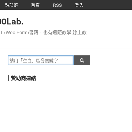
點部落
首頁
RSS
登入
0Lab.
T (Web Form)書籍，也有遠距教學 線上教
贊助商連結