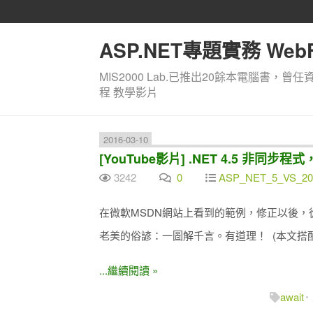
ASP.NET專題實務 WebF
MIS2000 Lab.已推出20餘本電腦書，曾任
程 教學影片
2016-03-10
[YouTube影片] .NET 4.5 非同步程
3242
0
ASP_NET_5_VS_20
在微軟MSDN網站上看到的範例，修正以後
老美的俗諺：一圖解千言。有道理！ (本文搭配 Y
...繼續閱讀 »
await