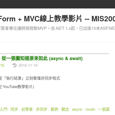
orm + MVC線上教學影片 -- MIS200
資策會專任講師與微軟MVP。自.NET 1.x起，已出版15本ASP.NE
式，從一張圖知道原來如此 (async & await)
15
2016-11-16
，從「執行結果」立刻看懂非同步程式
ouTube教學影片)
入門
同步
初學者
非同步
範例
觀念
async
msdn
一張圖