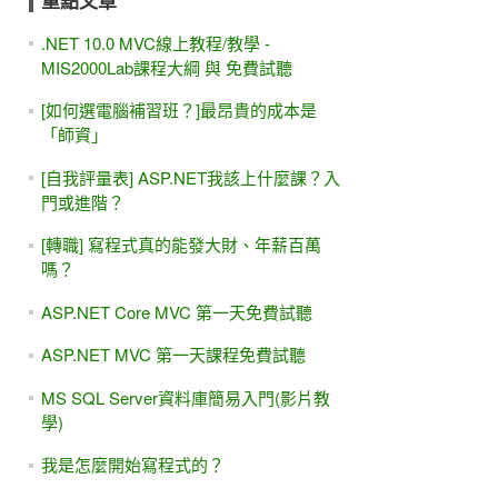
重點文章
.NET 10.0 MVC線上教程/教學 -
MIS2000Lab課程大綱 與 免費試聽
[如何選電腦補習班？]最昂貴的成本是
「師資」
[自我評量表] ASP.NET我該上什麼課？入
門或進階？
[轉職] 寫程式真的能發大財、年薪百萬
嗎？
ASP.NET Core MVC 第一天免費試聽
ASP.NET MVC 第一天課程免費試聽
MS SQL Server資料庫簡易入門(影片教
學)
我是怎麼開始寫程式的？