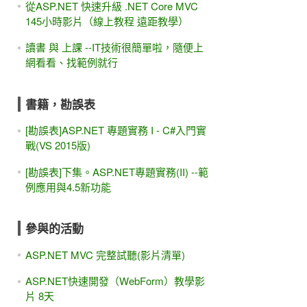
從ASP.NET 快速升級 .NET Core MVC
145小時影片（線上教程 遠距教學）
讀書 與 上課 --IT技術很簡單啦，隨便上
網看看、找範例就行
書籍，勘誤表
[勘誤表]ASP.NET 專題實務 I - C#入門實
戰(VS 2015版)
[勘誤表]下集。ASP.NET專題實務(II) --範
例應用與4.5新功能
參與的活動
ASP.NET MVC 完整試聽(影片清單)
ASP.NET快速開發（WebForm）教學影
片 8天