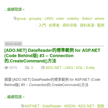
...繼續閱讀 »
group
groupby
LINQ
order
orderby
Select
where
入門
初學者
資料存取
資料來源
範例
2012-10-25
[ADO.NET] DataReader的標準範例 for ASP.NET
(Code Behind版) #3 -- Connection
的.CreateCommand()方法
9876
0
ADO.NET / LINQ / SQL / Entity
摘要:[ADO.NET] DataReader的標準範例 for ASP.NET (Code
Behind版) #3 -- Connection的.CreateCommand()方法
...繼續閱讀 »
ASP.NET
DataReader
MSDN
ADO.NET
微軟