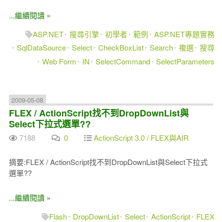
...繼續閱讀 »
ASP.NET
搜尋引擎
初學者
範例
ASP.NET專題實務
SqlDataSource
Select
CheckBoxList
Search
複選
搜尋
Web Form
IN
SelectCommand
SelectParameters
2009-05-08
FLEX / ActionScript找不到DropDownList與
Select下拉式選單??
7188
0
ActionScript 3.0 / FLEX與AIR
摘要:FLEX / ActionScript找不到DropDownList與Select下拉式
選單??
...繼續閱讀 »
Flash
DropDownList
Select
ActionScript
FLEX