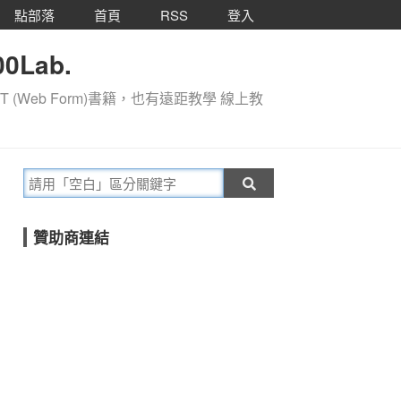
點部落
首頁
RSS
登入
0Lab.
T (Web Form)書籍，也有遠距教學 線上教
贊助商連結