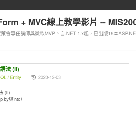
orm + MVC線上教學影片 -- MIS200
資策會專任講師與微軟MVP。自.NET 1.x起，已出版15本ASP.NE
法 (II)
L / Entity
2020-12-03
(II)
by與into）
）