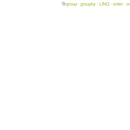
group
groupby
LINQ
order
o