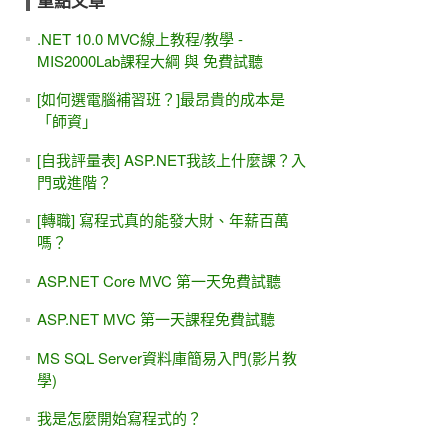
重點文章
.NET 10.0 MVC線上教程/教學 -
MIS2000Lab課程大綱 與 免費試聽
[如何選電腦補習班？]最昂貴的成本是
「師資」
[自我評量表] ASP.NET我該上什麼課？入
門或進階？
[轉職] 寫程式真的能發大財、年薪百萬
嗎？
ASP.NET Core MVC 第一天免費試聽
ASP.NET MVC 第一天課程免費試聽
MS SQL Server資料庫簡易入門(影片教
學)
我是怎麼開始寫程式的？