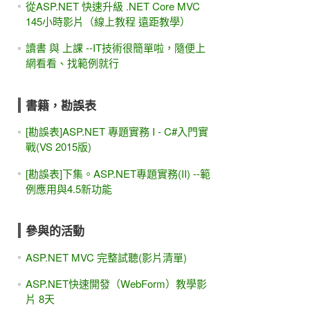
從ASP.NET 快速升級 .NET Core MVC
145小時影片（線上教程 遠距教學）
讀書 與 上課 --IT技術很簡單啦，隨便上
網看看、找範例就行
書籍，勘誤表
[勘誤表]ASP.NET 專題實務 I - C#入門實
戰(VS 2015版)
[勘誤表]下集。ASP.NET專題實務(II) --範
例應用與4.5新功能
參與的活動
ASP.NET MVC 完整試聽(影片清單)
ASP.NET快速開發（WebForm）教學影
片 8天