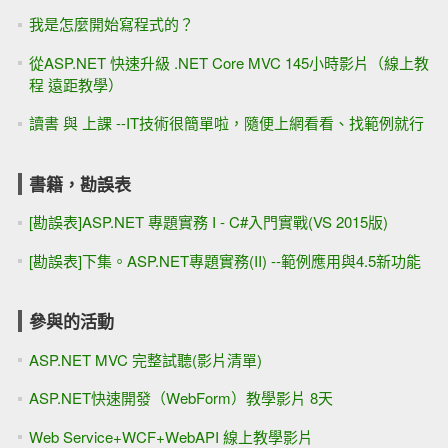
我是怎麼開始寫程式的？
從ASP.NET 快速升級 .NET Core MVC 145小時影片（線上教
程 遠距教學）
讀書 與 上課 --IT技術很簡單啦，隨便上網看看、找範例就行
書籍，勘誤表
[勘誤表]ASP.NET 專題實務 I - C#入門實戰(VS 2015版)
[勘誤表]下集。ASP.NET專題實務(II) --範例應用與4.5新功能
參與的活動
ASP.NET MVC 完整試聽(影片清單)
ASP.NET快速開發（WebForm）教學影片 8天
Web Service+WCF+WebAPI 線上教學影片