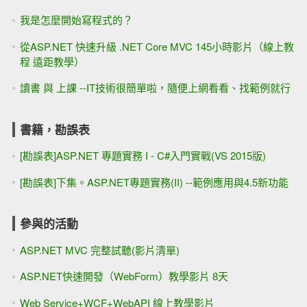
我是怎麼開始寫程式的？
從ASP.NET 快速升級 .NET Core MVC 145小時影片（線上教
程 遠距教學）
讀書 與 上課 --IT技術很簡單啦，隨便上網看看、找範例就行
書籍，勘誤表
[勘誤表]ASP.NET 專題實務 I - C#入門實戰(VS 2015版)
[勘誤表]下集。ASP.NET專題實務(II) --範例應用與4.5新功能
參與的活動
ASP.NET MVC 完整試聽(影片清單)
ASP.NET快速開發（WebForm）教學影片 8天
Web Service+WCF+WebAPI 線上教學影片