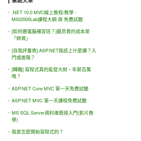
重點文章
.NET 10.0 MVC線上教程/教學 -
MIS2000Lab課程大綱 與 免費試聽
[如何選電腦補習班？]最昂貴的成本是
「師資」
[自我評量表] ASP.NET我該上什麼課？入
門或進階？
[轉職] 寫程式真的能發大財、年薪百萬
嗎？
ASP.NET Core MVC 第一天免費試聽
ASP.NET MVC 第一天課程免費試聽
MS SQL Server資料庫簡易入門(影片教
學)
我是怎麼開始寫程式的？