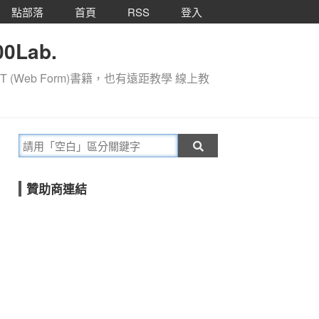
點部落
首頁
RSS
登入
0Lab.
T (Web Form)書籍，也有遠距教學 線上教
贊助商連結