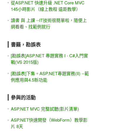
從ASP.NET 快速升級 .NET Core MVC
145小時影片（線上教程 遠距教學）
讀書 與 上課 --IT技術很簡單啦，隨便上
網看看、找範例就行
書籍，勘誤表
[勘誤表]ASP.NET 專題實務 I - C#入門實
戰(VS 2015版)
[勘誤表]下集。ASP.NET專題實務(II) --範
例應用與4.5新功能
參與的活動
ASP.NET MVC 完整試聽(影片清單)
ASP.NET快速開發（WebForm）教學影
片 8天