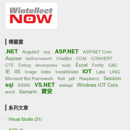
標籤雲
.NET
ASP.NET
Angular2
asp
ASP.NET Core
Aspose
botframework
ChatBot
COM
CONVERT
Excel
CTE
Debug
devexpress
eudc
Fortify
GAC
IOT
IE
IIS
Image
index
InstallShield
Labs
LINQ
Session
Microsoft Bot Framework
Null
pdf
Raspberry
sql
VS.NET
Windows IOT Core
SSMS
webapi
資安
Xamarin
word
系列文章
Visual Studio (21)
ASP (4)