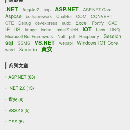
.NET
ASP.NET
Angular2
asp
ASP.NET Core
Aspose
botframework
ChatBot
COM
CONVERT
Excel
CTE
Debug
devexpress
eudc
Fortify
GAC
IOT
IE
IIS
Image
index
InstallShield
Labs
LINQ
Session
Microsoft Bot Framework
Null
pdf
Raspberry
sql
VS.NET
Windows IOT Core
SSMS
webapi
資安
Xamarin
word
系列文章
ASP.NET (88)
.NET 2.0 (13)
資安 (8)
VS2012 (5)
CSS (5)