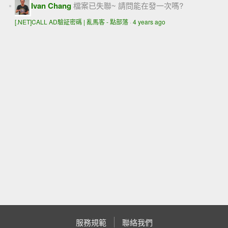
Ivan Chang
檔案已失聯~ 請問能在發一次嗎?
[.NET]CALL AD驗証密碼 | 亂馬客 - 點部落
·
4 years ago
服務規範
聯絡我們