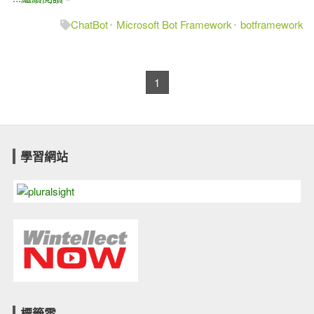
ChatBot
Microsoft Bot Framework
botframework
1
學習網站
標籤雲