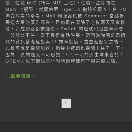
公司任職 MIS (新手 MIS 上任)，任職一星期後在
MSN 上遇到，就開始跟 TigerLin 抱怨公司五十台 PC
均受病毒的荼毒，Mail 伺服器也被 Spammer 當跳板
寄送大量的廣告郵件，且病毒在清除了之後兩天又會復
發，造成網路都被癱瘓，Switch 的燈號也跟嘉年華會
一般閃爍不停。當下覺得有點誇張，便開始詢問公司相
關的資訊基礎建設與 IT 規章制度。當整個聽完之後，
心跳可說是瞬間加速，腦袋中邏輯也瞬間卡住了一下，
因為...真的是太不可思議了!!而一切的原由均來自於：
OPEN!! 以下節錄某些對話過程即可了解來龍去脈...
...繼續閱讀 »
1