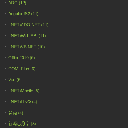
ADO (12)
AngularJS2 (11)
(.NET)ADO.NET (11)
(.NET)Web API (11)
(.NET)VB.NET (10)
Office2010 (6)
COM_Plus (6)
Vue (5)
(.NET)Mobile (5)
(.NET)LINQ (4)
開箱 (4)
新消息分享 (3)