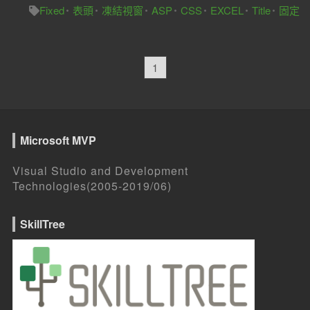
Fixed
表頭
凍結視窗
ASP
CSS
EXCEL
Title
固定
1
Microsoft MVP
Visual Studio and Development
Technologies(2005-2019/06)
SkillTree