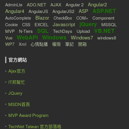
Angular2
ADO.NET
AJAX
Angular 2
AdminLte
ASP.NET
Angular4
ASP
AngularJS
AngularJS2
Blazor
Component
AutoComplete
CheckBox
COM+
jQuery
Javascript
EXCEL
MSSQL
Cookie
CSS
SQL
VB.NET
MVP
N-Tiers
TechDays
Upload
WebAPI
Windows
Windows7
Vue
windows8
WP7
Xml
心情點播
權限
筆記
開箱
官方網站
Ajax官方
IT邦幫忙
JQuery
MSDN首頁
MVP Award Program
TechNet Taiwan 官方部落格