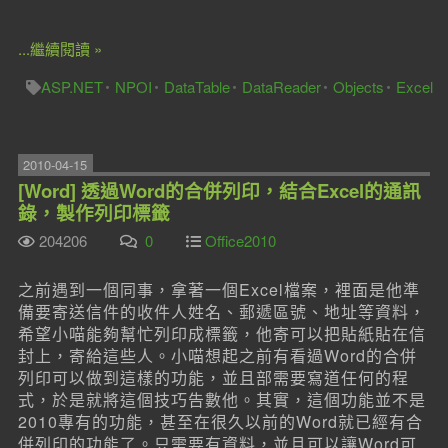
...繼續閱讀 »
ASP.NET
NPOI
DataTable
DataReader
Objects
Excel
2010-04-15
[Word] 透過Word的合併列印，結合Excel的通訊
錄，製作列印標籤
204206
0
Office2010
之前遇到一個同事，拿著一個Excel檔案，裡面是他準
備要寄送信件的收件人姓名、郵遞區號、地址等資料，
希望小喵能夠幫忙列印成標籤，他寄可以把貼紙貼在信
封上，寄給這些人。小喵想起之前有看過Word的合併
列印可以做到這樣的功能，並且部需要寫道任何的程
式，於是就將這個技巧告數他。其實，這個功能並不是
2010專有的功能，甚至在很久以前的Word就已經有合
併列印的功能了。只需要有資料，並且可以讓Word可