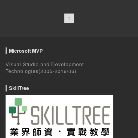
1
Microsoft MVP
Visual Studio and Development
Technologies(2005-2019/06)
SkillTree