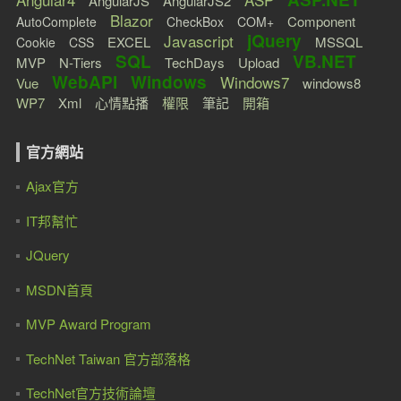
AngularJS
AngularJS2
Blazor
Component
AutoComplete
CheckBox
COM+
jQuery
Javascript
EXCEL
MSSQL
Cookie
CSS
SQL
VB.NET
MVP
N-Tiers
TechDays
Upload
WebAPI
Windows
Windows7
Vue
windows8
WP7
Xml
心情點播
權限
筆記
開箱
官方網站
Ajax官方
IT邦幫忙
JQuery
MSDN首頁
MVP Award Program
TechNet Taiwan 官方部落格
TechNet官方技術論壇