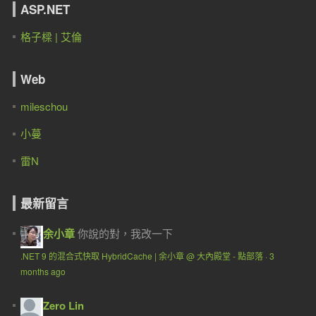
ASP.NET
格子樑 | 艾倫
Web
mileschou
小蔓
雷N
最新留言
余小章
你說的對，我改一下
.NET 9 的混合式快取 HybridCache | 余小章 @ 大內殿堂 - 點部落
·
3
months ago
Zero Lin