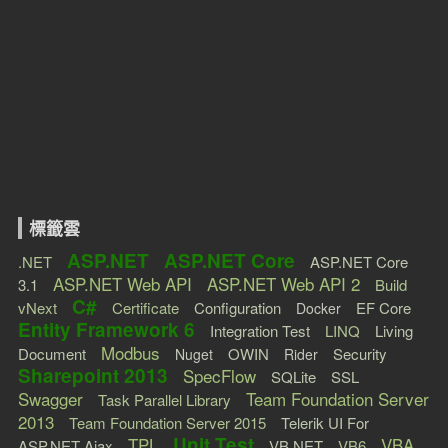
標籤雲
ASP.NET
ASP.NET Core
.NET
ASP.NET Core
ASP.NET Web API
ASP.NET Web API 2
3.1
Build
C#
vNext
Certificate
Configuration
EF Core
Docker
Entity Framework 6
Integration Test
LINQ
Living
Modbus
Document
OWIN
Security
Nuget
Rider
Sharepoint 2013
SpecFlow
SQLite
SSL
Swagger
Team Foundation Server
Task Parallel Library
2013
Team Foundation Server 2015
Telerik UI For
Unit Test
TPL
VBA
ASP.NET Ajax
VB.NET
VB6