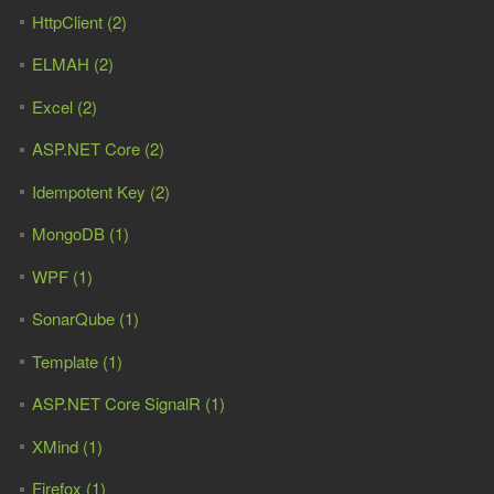
HttpClient (2)
ELMAH (2)
Excel (2)
ASP.NET Core (2)
Idempotent Key (2)
MongoDB (1)
WPF (1)
SonarQube (1)
Template (1)
ASP.NET Core SignalR (1)
XMind (1)
Firefox (1)