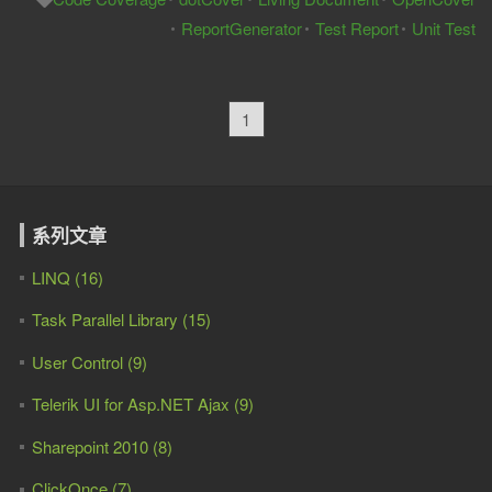
ReportGenerator
Test Report
Unit Test
1
系列文章
LINQ (16)
Task Parallel Library (15)
User Control (9)
Telerik UI for Asp.NET Ajax (9)
Sharepoint 2010 (8)
ClickOnce (7)