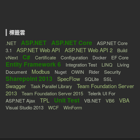
標籤雲
ASP.NET
ASP.NET Core
.NET
ASP.NET Core
ASP.NET Web API
ASP.NET Web API 2
3.1
Build
C#
vNext
Certificate
Configuration
EF Core
Docker
Entity Framework 6
Integration Test
LINQ
Living
Modbus
Document
OWIN
Security
Nuget
Rider
Sharepoint 2013
SpecFlow
SQLite
SSL
Swagger
Team Foundation Server
Task Parallel Library
2013
Team Foundation Server 2015
Telerik UI For
Unit Test
TPL
VBA
ASP.NET Ajax
VB.NET
VB6
Visual Studio 2013
WCF
WinForm