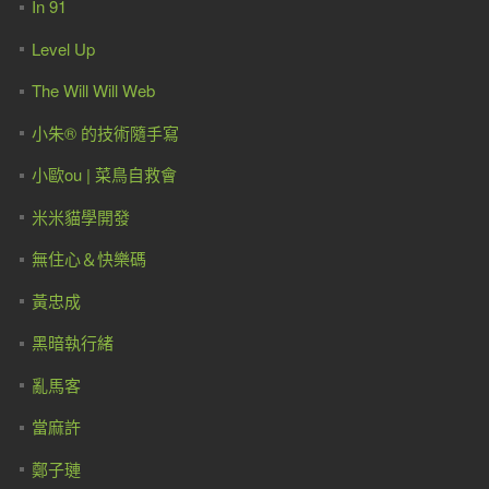
In 91
Level Up
The Will Will Web
小朱® 的技術隨手寫
小歐ou | 菜鳥自救會
米米貓學開發
無住心＆快樂碼
黃忠成
黑暗執行緒
亂馬客
當麻許
鄭子璉