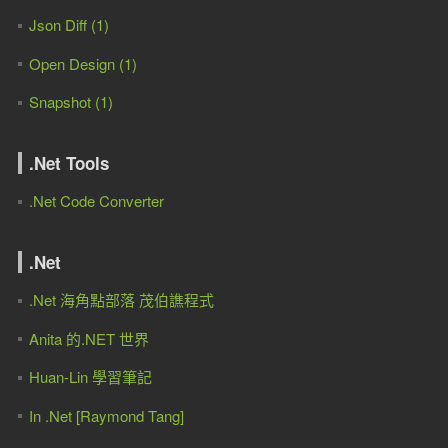
Json Diff (1)
Open Design (1)
Snapshot (1)
.Net Tools
.Net Code Converter
.Net
.Net 海角點部落 茂伯譙程式
Anita 的.NET 世界
Huan-Lin 學習筆記
In .Net [Raymond Tang]