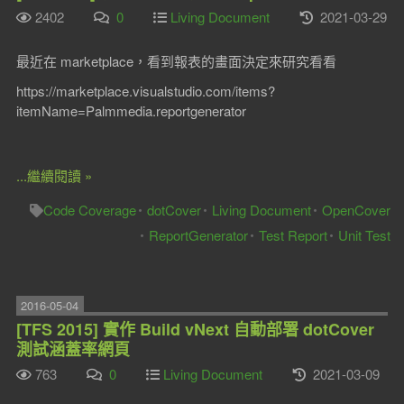
2402
0
Living Document
2021-03-29
最近在 marketplace，看到報表的畫面決定來研究看看
https://marketplace.visualstudio.com/items?
itemName=Palmmedia.reportgenerator
...繼續閱讀 »
Code Coverage
dotCover
Living Document
OpenCover
ReportGenerator
Test Report
Unit Test
2016-05-04
[TFS 2015] 實作 Build vNext 自動部署 dotCover
測試涵蓋率網頁
763
0
Living Document
2021-03-09