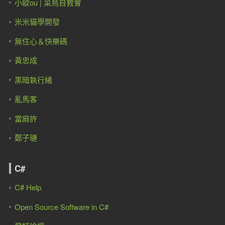
小歐ou | 菜鳥自救會
米米貓學開發
無住心＆快樂碼
黃忠成
黑暗執行緒
亂馬客
當麻許
鄭子璉
C#
C# Help
Open Source Software in C#