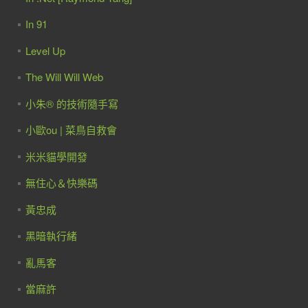
In 91
Level Up
The Will Will Web
小朱® 的技術隨手寫
小歐ou | 菜鳥自救會
米米貓學開發
無住心＆快樂碼
黃忠成
黑暗執行緒
亂馬客
當麻許