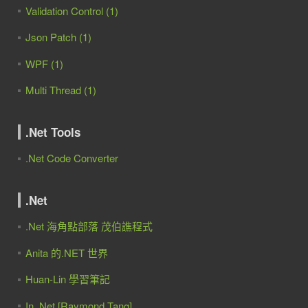
Validation Control (1)
Json Patch (1)
WPF (1)
Multi Thread (1)
.Net Tools
.Net Code Converter
.Net
.Net 海角點部落 茂伯譙程式
Anita 的.NET 世界
Huan-Lin 學習筆記
In .Net [Raymond Tang]