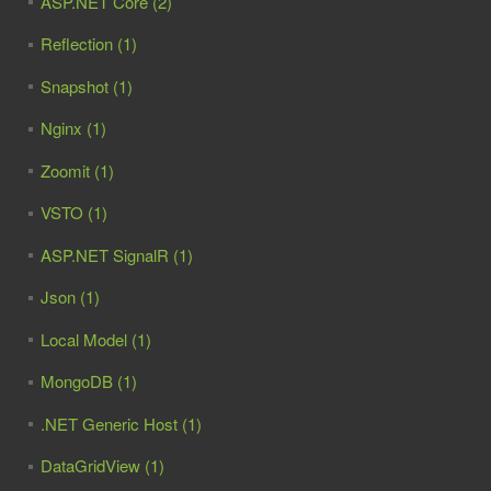
ASP.NET Core (2)
Reflection (1)
Snapshot (1)
Nginx (1)
Zoomit (1)
VSTO (1)
ASP.NET SignalR (1)
Json (1)
Local Model (1)
MongoDB (1)
.NET Generic Host (1)
DataGridView (1)