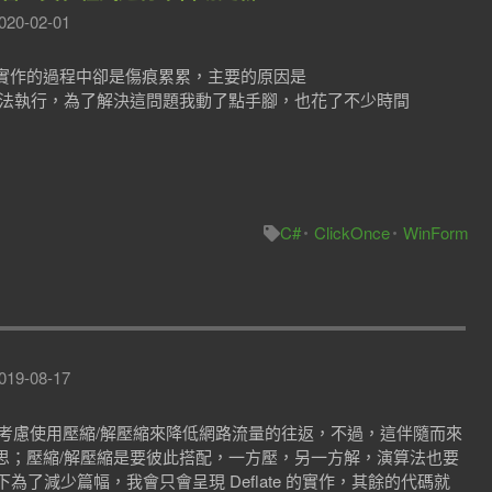
020-02-01
實作的過程中卻是傷痕累累，主要的原因是
管理員模式下無法執行，為了解決這問題我動了點手腳，也花了不少時間
C#
ClickOnce
WinForm
019-08-17
返時，可以考慮使用壓縮/解壓縮來降低網路流量的往返，不過，這伴隨而來
思；壓縮/解壓縮是要彼此搭配，一方壓，另一方解，演算法也要
，等下為了減少篇幅，我會只會呈現 Deflate 的實作，其餘的代碼就