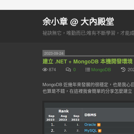
余小章 @ 大內殿堂
祕訣無它，唯勤而已;唯有不斷學習，才能成長
2023-09-24
建立 .NET + MongoDB 本機開發環境
874
0
MongoDB
202
MongoDB 近幾年來發展的很穩定，也是我心目
也算是不錯，在這裡我會簡單的分享怎麼建立 .NET