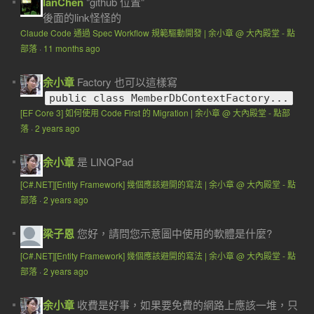
IanChen
"github 位置"
後面的link怪怪的
Claude Code 通過 Spec Workflow 規範驅動開發 | 余小章 @ 大內殿堂 - 點
部落
·
11 months ago
余小章
Factory 也可以這樣寫
public class MemberDbContextFactory...
[EF Core 3] 如何使用 Code First 的 Migration | 余小章 @ 大內殿堂 - 點部
落
·
2 years ago
余小章
是 LINQPad
[C#.NET][Entity Framework] 幾個應該避開的寫法 | 余小章 @ 大內殿堂 - 點
部落
·
2 years ago
梁子恩
您好，請問您示意圖中使用的軟體是什麼?
[C#.NET][Entity Framework] 幾個應該避開的寫法 | 余小章 @ 大內殿堂 - 點
部落
·
2 years ago
余小章
收費是好事，如果要免費的網路上應該一堆，只