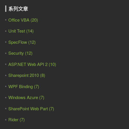
系列文章
Office VBA (20)
Unit Test (14)
SpecFlow (12)
Security (12)
ASP.NET Web API 2 (10)
Sharepoint 2010 (8)
WPF Binding (7)
Windows Azure (7)
SharePoint Web Part (7)
Rider (7)