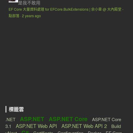
是我不敢用
EF Core 大量資料處理 for EFCore.BulkExtensions | 余小章 @ 大內殿堂 -
點部落
·
2 years ago
標籤雲
ASP.NET
ASP.NET Core
.NET
ASP.NET Core
ASP.NET Web API
ASP.NET Web API 2
3.1
Build
C#
vNext
Certificate
Configuration
EF Core