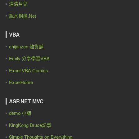
清清月兒
瓶水相逢.Net
VBA
chijanzen 雜貨舖
Emily 分享學習VBA
Excel VBA Comics
ExcelHome
ASP.NET MVC
demo 小舖
KingKong Bruce記事
Simple Thoughts on Everything