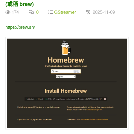
(或稱 brew)
174
0
GStreamer
2025-11-09
https://brew.sh/