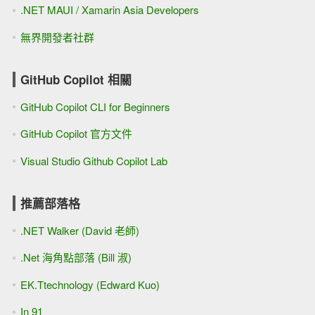
.NET MAUI / Xamarin Asia Developers
無界開發者社群
GitHub Copilot 相關
GitHub Copilot CLI for Beginners
GitHub Copilot 官方文件
Visual Studio Github Copilot Lab
推薦部落格
.NET Walker (David 老師)
.Net 海角點部落 (Bill 淑)
EK.Ttechnology (Edward Kuo)
In 91