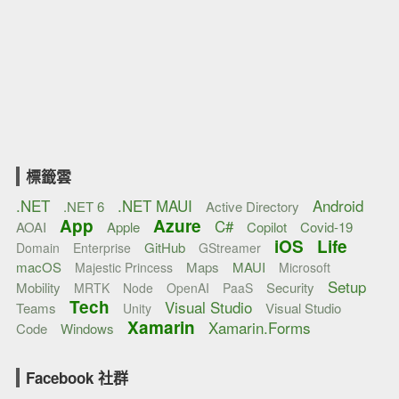
標籤雲
.NET
.NET MAUI
Android
.NET 6
Active Directory
App
Azure
C#
AOAI
Apple
Copilot
Covid-19
iOS
Life
GitHub
Domain
Enterprise
GStreamer
macOS
Maps
MAUI
Majestic Princess
Microsoft
Setup
Mobility
Security
MRTK
Node
OpenAI
PaaS
Tech
Visual Studio
Teams
Visual Studio
Unity
Xamarin
Xamarin.Forms
Code
Windows
Facebook 社群