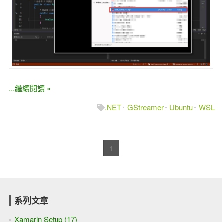
...繼續閱讀 »
.NET
GStreamer
Ubuntu
WSL
1
系列文章
Xamarin Setup (17)