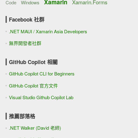
Xamarin
Xamarin.Forms
Code
Windows
Facebook 社群
.NET MAUI / Xamarin Asia Developers
無界開發者社群
GitHub Copilot 相關
GitHub Copilot CLI for Beginners
GitHub Copilot 官方文件
Visual Studio Github Copilot Lab
推薦部落格
.NET Walker (David 老師)