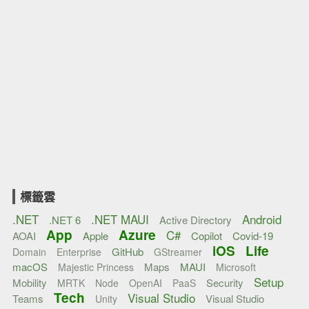
標籤雲
.NET
.NET MAUI
Android
.NET 6
Active Directory
App
Azure
C#
AOAI
Apple
Copilot
Covid-19
iOS
Life
GitHub
Domain
Enterprise
GStreamer
macOS
Maps
MAUI
Majestic Princess
Microsoft
Setup
Mobility
Security
MRTK
Node
OpenAI
PaaS
Tech
Visual Studio
Teams
Visual Studio
Unity