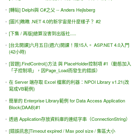
入，會員基本資料)
[youtube影片]建置專案時發生錯誤 剖析器錯誤 - VS2019 /
VS2022 + ASP.NET專題實務
ASP.NET -IIS 與 檔案上傳的安全設定
[團購] ASP.NET專題實務 ( 博碩出版 ) - 優惠團購（含運費）
[範例下載]ASP.NET專題實務 / 博碩出版
ASP.NET MVC 線上相簿 (PhotoSharing) - 線上教學課程
ASP.NET (WebForm) 防範 CSRF攻擊
ASP.NET Core與MVC5雙平台 - Repository倉庫 與 Interface
介面
ASP.NET 教學 - 前端特效輕鬆學 - 只要「複製＋貼上」就能
學 (9.9小時)
買書自修？或是上課？ -- 找出 適合 自己的學習胃口更重要！