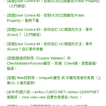
屬性
YouTube影片 - ASP.NET(Web Form)的 PostBack入門小範例
DataAdapter的 .Fill()方法，同時執行多個查詢
無限下拉的資料呈現 (類似FaceBook，分頁效果) #2 - 圖片版
的首頁
一個範例搞清楚 "前端"與 "後端" -- 以jQuery UI搭配 ASP.NET
控制項(Button)為例
會員登入、會員專屬網頁、會員修改私人資料，怎麼寫？
（#5，障眼法 DataBinding Expression）使用者登入後（新
增、刪除、編輯）各種動作的權限
[YouTube影片] SQL Server 的 FILESTREAM 簡單設定 -
MIS2000 Lab.
[補充範例]會員登入 (BasePage) + Google Map with
ASP.NET Web Form
[簡報&範例下載] Web Service + WCF Service + WebAPI