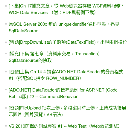
[MSDN範例]Strongly Typed 強型別 (類別檔)
[微軟] 從零開始 的 C# 線上學習網站
[轉貼] 簡單易懂、範例實用的 ASP.NET Web Form教學網站
ASP.NET Button控制項的 PostBackUrl屬性，還會執行 Click
事件嗎？
Xamarin入門的第一個範例
ASP.NET Core & ADO.NET 入門 #2 -- 讀取appsettings.json
設定檔與參數的寫法（SqlCommand）
[勘誤表]深入探索 .NET資料存取：ADO.NET +
SqlDataSource+ LINQ (松崗)
ASP.NET Core & ADO.NET 入門 #1 -- 資料庫連結
（SqlConnection）
[YouTube影片] 如果程式「會動」就好，學那麼多屬性與方法
幹嘛？