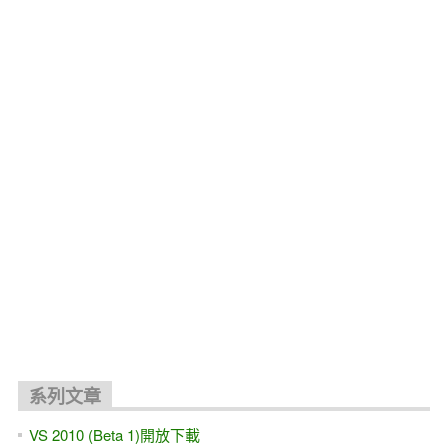
關聯文章
ASP.NET 10.0 MVC 線上教學 免費試聽 教學視頻
[ASP.NET MVC] Web API測試工具 Http Fuzzing - VS2026/