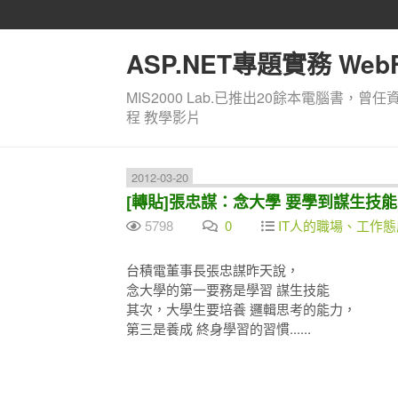
ASP.NET專題實務 WebF
MIS2000 Lab.已推出20餘本電腦書，曾任
程 教學影片
2012-03-20
[轉貼]張忠謀：念大學 要學到謀生技能
5798
0
IT人的職場、工作
台積電董事長張忠謀昨天說，
念大學的第一要務是學習 謀生技能
其次，大學生要培養 邏輯思考的能力，
第三是養成 終身學習的習慣......