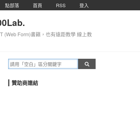
點部落
首頁
RSS
登入
0Lab.
T (Web Form)書籍，也有遠距教學 線上教
贊助商連結