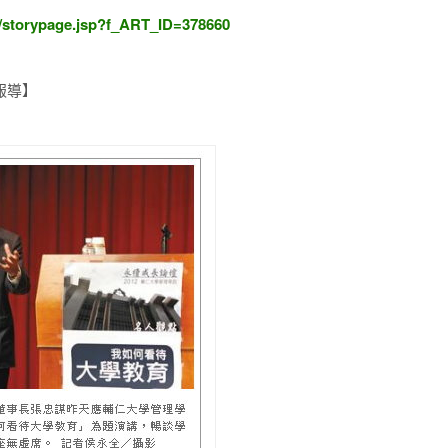
/storypage.jsp?f_ART_ID=378660
市報導】