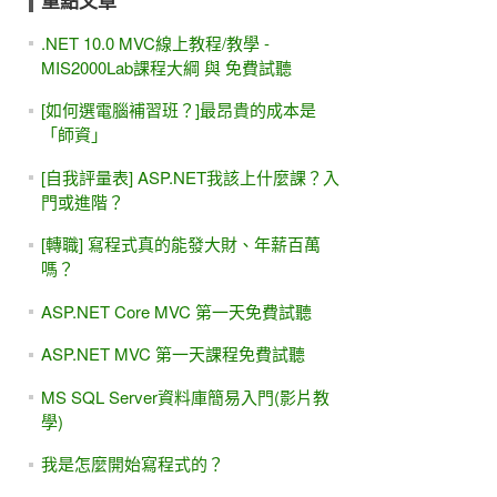
重點文章
.NET 10.0 MVC線上教程/教學 -
MIS2000Lab課程大綱 與 免費試聽
[如何選電腦補習班？]最昂貴的成本是
「師資」
[自我評量表] ASP.NET我該上什麼課？入
門或進階？
[轉職] 寫程式真的能發大財、年薪百萬
嗎？
ASP.NET Core MVC 第一天免費試聽
ASP.NET MVC 第一天課程免費試聽
MS SQL Server資料庫簡易入門(影片教
學)
我是怎麼開始寫程式的？