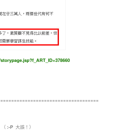
/storypage.jsp?f_ART_ID=378660
====================================
（
:-P
大誤！）