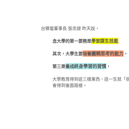
台積電董事長 張忠謀 昨天說，
謀生技能
念大學的第一要務是
學習
邏輯思考的能力
其次，大學生要
培養
，
終身學習的習慣
第三是
養成
，
大學教育得到這三樣東西，這一生就「
會得到後面兩樣。