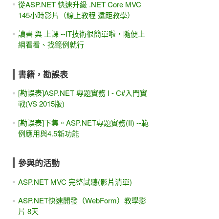
從ASP.NET 快速升級 .NET Core MVC
145小時影片（線上教程 遠距教學）
讀書 與 上課 --IT技術很簡單啦，隨便上
網看看、找範例就行
書籍，勘誤表
[勘誤表]ASP.NET 專題實務 I - C#入門實
戰(VS 2015版)
[勘誤表]下集。ASP.NET專題實務(II) --範
例應用與4.5新功能
參與的活動
ASP.NET MVC 完整試聽(影片清單)
ASP.NET快速開發（WebForm）教學影
片 8天