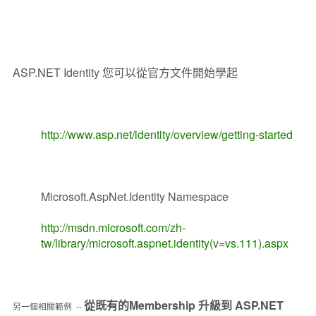
ASP.NET Identity 您可以從官方文件開始學起
http://www.asp.net/identity/overview/getting-started
Microsoft.AspNet.Identity Namespace
http://msdn.microsoft.com/zh-
tw/library/microsoft.aspnet.identity(v=vs.111).aspx
從既有的Membership 升級到 ASP.NET
另一個相關範例 --