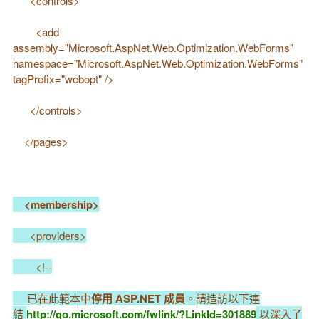
<controls>
<add
assembly="Microsoft.AspNet.Web.Optimization.WebForms"
namespace="Microsoft.AspNet.Web.Optimization.WebForms"
tagPrefix="webopt" />
</controls>
</pages>
<membership>
<providers>
<!--
已在此範本中
停用 ASP.NET 成員
。請造訪以下連
結
http://go.microsoft.com/fwlink/?LinkId=301889
以深入了