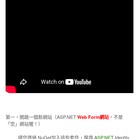
第一，開啟一個新網站（ASP.NET
Web Form網站
，不是
「空」網站喔！）
請您透過 NuGet加入這些套件，搜尋
ASP.NET
Identity