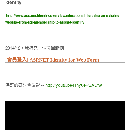
Identity
http://www.asp.net/identity/overview/migrations/migrating-an-existing-
website-from-sql-membership-to-aspnet-identity
2014/12，我補充一個簡單範例：
[會員登入] ASP.NET Identity for Web Form
保哥的研討會錄影 --
http://youtu.be/Hhy0ePBADfw