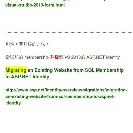
visual-studio-2013-form.html
...........................................................................................................
別怕，有升級的方法。
從以前的 membership
升級
到 VS 2013的
ASP.NET
Identity
Migrating
an Existing Website from SQL Membership
to ASP.NET Identity
http://www.asp.net/identity/overview/migrations/migrating-
an-existing-website-from-sql-membership-to-aspnet-
identity