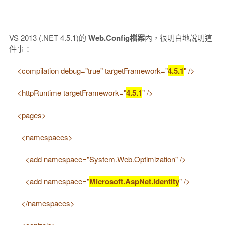
VS 2013 (.NET 4.5.1)的
Web.Config檔案
內，很明白地說明這
件事：
<compilation debug="true" targetFramework="
4.5.1
" />
<httpRuntime targetFramework="
4.5.1
" />
<pages>
<namespaces>
<add namespace="System.Web.Optimization" />
<add namespace="
Microsoft.AspNet.Identity
" />
</namespaces>