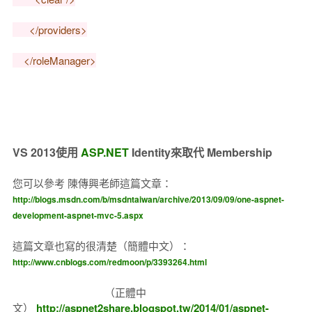
</providers>
</roleManager>
VS 2013使用
ASP.NET
Identity來取代 Membership
您可以參考 陳傳興老師這篇文章：
http://blogs.msdn.com/b/msdntaiwan/archive/2013/09/09/one-aspnet-
development-aspnet-mvc-5.aspx
這篇文章也寫的很清楚（簡體中文）：
http://www.cnblogs.com/redmoon/p/3393264.html
（正體中
文）
http://aspnet2share.blogspot.tw/2014/01/aspnet-