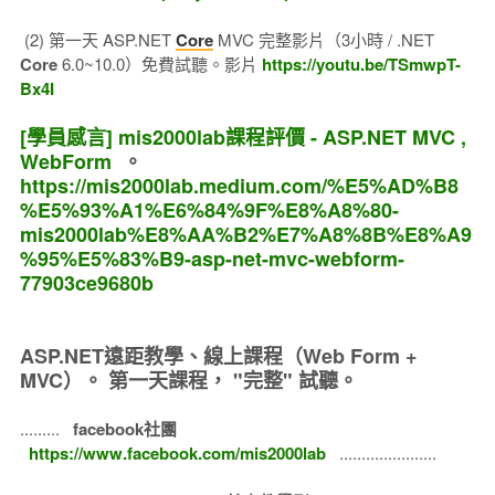
(2) 第一天 ASP.NET
Core
MVC 完整影片（3小時 / .NET
Core
6.0~10.0）免費試聽。影片
https://youtu.be/TSmwpT-
Bx4I
[學員感言] mis2000lab課程評價 - ASP.NET MVC ,
WebForm
。
https://mis2000lab.medium.com/%E5%AD%B8
%E5%93%A1%E6%84%9F%E8%A8%80-
mis2000lab%E8%AA%B2%E7%A8%8B%E8%A9
%95%E5%83%B9-asp-net-mvc-webform-
77903ce9680b
ASP.NET遠距教學、線上課程（Web Form +
MVC）。
第一天課程， "完整" 試聽。
.........
facebook社團
https://www.facebook.com/mis2000lab
......................