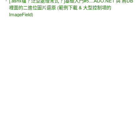
[.ashx檔？泛型處理常式？]基礎入門#5....ADO.NET 與 將DB
裡面的二進位圖片還原 (範例下載 & 大型控制項的
ImageField)
我想寫程式#3 之 「簡單地設計自己的資料表(Table)」
[給初學者的話]完全沒基礎的話.....請不要來問我 ADO.NET的
問題，謝謝～
[YouTube影片] 動態加入 ASP.NET 控制項 與 事件 /
Controls.Add()
[個人感想] C#用戶扶搖直上 (II)
[C#]以前在VB語法裡面用慣的 IsNumeric()，在C#不見
了？？
[下載 / 文件]VB語法的 使用物件(OOP)設計程式：使用類別
[給讀者的話] 來信發問，請一次就說清楚（兼論 --「耐心打
字」的重要性）
[給ASP.NET 初學者的話]不要練功練了三年，才發現自己必