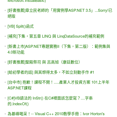
Microsoft.VisualBasic)
[好書推薦]章立民老師的「用實例學ASP.NET 3.5」...Sorry!已
絕版
[VB] Split()函式
[補充]下集，第五章 LINQ 與 LinqDataSource的補充範例
[新書上市]ASP.NET專題實務II（下集，第二版）：範例集與
4.0新功能
[好書推薦]聖殿祭司 與 呂高旭（康廷數位）
[給初學者的話] 與其想得太多，不如立刻動手作 #1
[台中市] 抱歉！課程不開！.....產業人才投資方案 101上半年
ASP.NET課程
[C#]VB語法的 InStr() 在C#裡面該怎麼寫？....字串
的.IndexOf()
為碁峰喝采！-- Visual C++ 2010教學手冊：Ivor Horton's