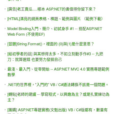
[廣告]老王賣瓜.....哪本 ASP.NET的書值得你留下來？
[HTML]漂亮的網頁表格、標題、範例與圖片 （範例下載）
Model Binding入門、簡介、初試身手 #1 -- 搭配ASP.NET
Web Form (不使用EF)
[習題]String.Format()，裡面的 {0}與{1}是什麼意思？
[給初學者的話] 與其想得太多，不如立刻動手作#3 -- 九把
刀：就算選錯 也要努力發掘自己
最淺、最入門、從零開始 -- ASP.NET MVC 4.0 實務專題範例
教學
.NET的世界裡，"入門的" VB / C#語法轉換不該是一個問題。
[轉貼]老師的建議 -- 學寫程式，以興趣為主？或是扎實練功為
主？
[團購] ASP.NET專題實務(文魁出版) VB / C#版都有，數量有