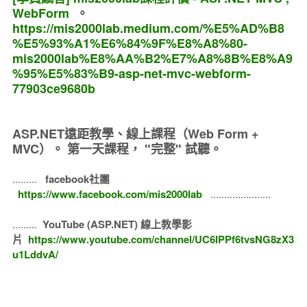
WebForm
。
https://mis2000lab.medium.com/%E5%AD%B8
%E5%93%A1%E6%84%9F%E8%A8%80-
mis2000lab%E8%AA%B2%E7%A8%8B%E8%A9
%95%E5%83%B9-asp-net-mvc-webform-
77903ce9680b
ASP.NET遠距教學、線上課程（Web Form +
MVC）。
第一天課程， "完整" 試聽。
.........
facebook社團
https://www.facebook.com/mis2000lab
......................
.........
YouTube (ASP.NET) 線上教學影
片
https://www.youtube.com/channel/UC6IPPf6tvsNG8zX3
u1LddvA/