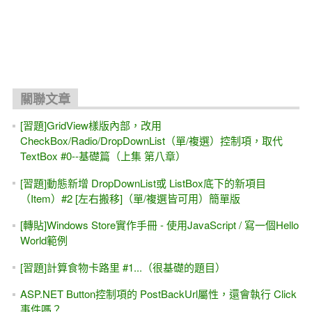
關聯文章
[習題]GridView樣版內部，改用
CheckBox/Radio/DropDownList（單/複選）控制項，取代
TextBox #0--基礎篇（上集 第八章）
[習題]動態新增 DropDownList或 ListBox底下的新項目
（Item）#2 [左右搬移]（單/複選皆可用）簡單版
[轉貼]Windows Store實作手冊 - 使用JavaScript / 寫一個Hello
World範例
[習題]計算食物卡路里 #1...（很基礎的題目）
ASP.NET Button控制項的 PostBackUrl屬性，還會執行 Click
事件嗎？