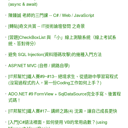
(async & await)
陳鍾誠 老師的三門課 -- C# / Web / JavaScript
[轉貼]奇文共賞 -- IT技術論壇發問 之奇景
[習題]CheckBoxList 與 「小」線上測驗系統（線上考試系
統、答對得分）
避免 SQL Injection(資料隱碼攻擊)的幾種入門方法
ASP.NET MVC (自修 / 網路自學)
[IT邦幫忙]鐵人賽#9~#13-- 絕境求生、從遺跡中學習寫程式
(沒寫過程式的人，第一份Coding工作如何上手？)
ADO.NET #9 FormView + SqlDataSource完全手寫、後置程
式碼！
[IT邦幫忙]鐵人賽#17-- 講師之路(4) 沈澱，讓自己成長更快
[入門]C#語法裡面，如何使用 VB的常用函數？(using