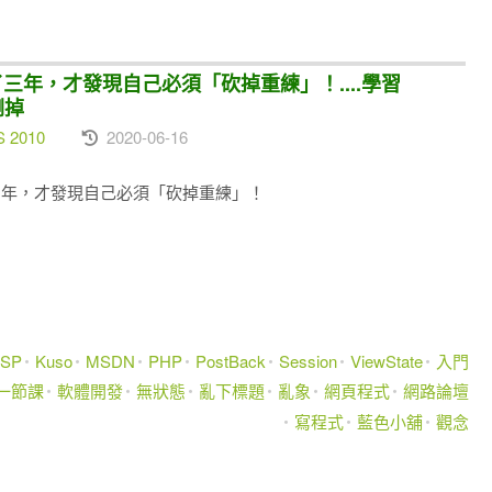
練了三年，才發現自己必須「砍掉重練」！....學習
倒掉
S 2010
2020-06-16
練了三年，才發現自己必須「砍掉重練」！
JSP
Kuso
MSDN
PHP
PostBack
Session
ViewState
入門
一節課
軟體開發
無狀態
亂下標題
亂象
網頁程式
網路論壇
寫程式
藍色小舖
觀念