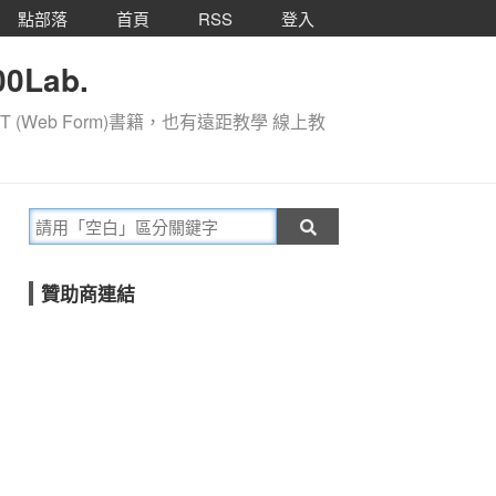
點部落
首頁
RSS
登入
0Lab.
T (Web Form)書籍，也有遠距教學 線上教
贊助商連結