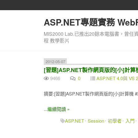
ASP.NET專題實務 WebF
MIS2000 Lab.已推出20餘本電腦書，曾任
程 教學影片
2012-05-07
[習題]ASP.NET製作網頁版的[小]計算機 #2
9466
0
ASP.NET 4.0與 VS 
摘要:[習題]ASP.NET製作網頁版的[小]計算機 #2 
...繼續閱讀 »
ASP.NET
Session
初學者
入門