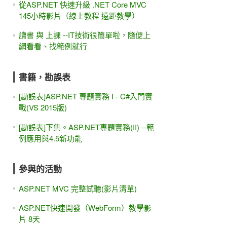
從ASP.NET 快速升級 .NET Core MVC
145小時影片（線上教程 遠距教學）
讀書 與 上課 --IT技術很簡單啦，隨便上
網看看、找範例就行
書籍，勘誤表
[勘誤表]ASP.NET 專題實務 I - C#入門實
戰(VS 2015版)
[勘誤表]下集。ASP.NET專題實務(II) --範
例應用與4.5新功能
參與的活動
ASP.NET MVC 完整試聽(影片清單)
ASP.NET快速開發（WebForm）教學影
片 8天