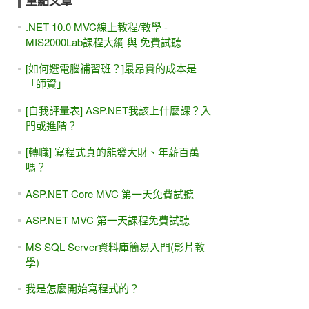
重點文章
.NET 10.0 MVC線上教程/教學 -
MIS2000Lab課程大綱 與 免費試聽
[如何選電腦補習班？]最昂貴的成本是
「師資」
[自我評量表] ASP.NET我該上什麼課？入
門或進階？
[轉職] 寫程式真的能發大財、年薪百萬
嗎？
ASP.NET Core MVC 第一天免費試聽
ASP.NET MVC 第一天課程免費試聽
MS SQL Server資料庫簡易入門(影片教
學)
我是怎麼開始寫程式的？