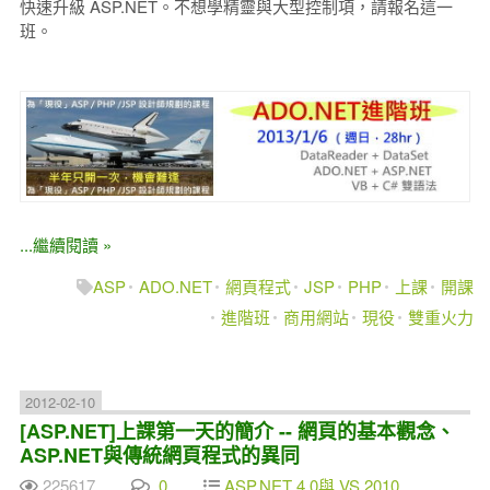
快速升級 ASP.NET。不想學精靈與大型控制項，請報名這一
班。
...繼續閱讀 »
ASP
ADO.NET
網頁程式
JSP
PHP
上課
開課
進階班
商用網站
現役
雙重火力
2012-02-10
[ASP.NET]上課第一天的簡介 -- 網頁的基本觀念、
ASP.NET與傳統網頁程式的異同
225617
0
ASP.NET 4.0與 VS 2010