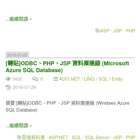
...繼續閱讀 »
ASP
JSP
PHP
2013-07-23
[轉貼]ODBC、PHP、JSP 資料庫連線 (Microsoft
Azure SQL Database)
3430
0
ADO.NET / LINQ / SQL / Entity
2016-07-29
摘要:[轉貼]ODBC、PHP、JSP 資料庫連線 (Windows Azure
SQL Database)
...繼續閱讀 »
雲端資料庫
ASP.NET
SQL
SQL Server
JSP
PHP