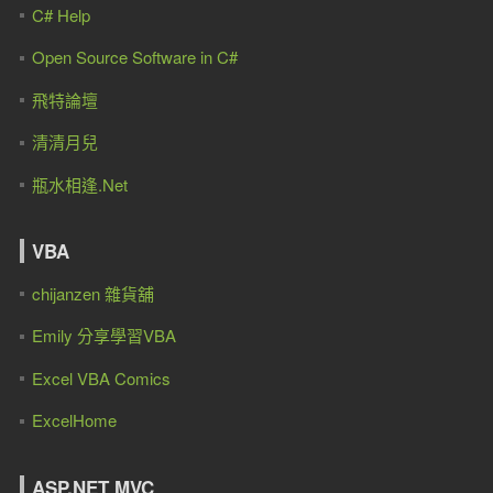
C# Help
Open Source Software in C#
飛特論壇
清清月兒
瓶水相逢.Net
VBA
chijanzen 雜貨舖
Emily 分享學習VBA
Excel VBA Comics
ExcelHome
ASP.NET MVC