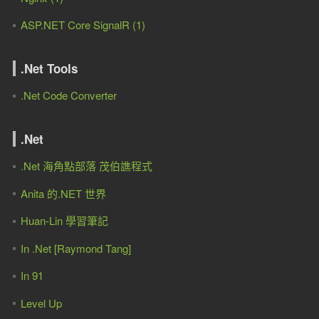
ASP.NET Core SignalR (1)
.Net Tools
.Net Code Converter
.Net
.Net 海角點部落 茂伯譙程式
Anita 的.NET 世界
Huan-Lin 學習筆記
In .Net [Raymond Tang]
In 91
Level Up