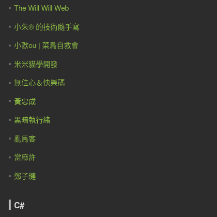
The Will Will Web
小朱® 的技術隨手寫
小歐ou | 菜鳥自救會
米米貓學開發
無住心＆快樂碼
黃忠成
黑暗執行緒
亂馬客
當麻許
鄭子璉
C#