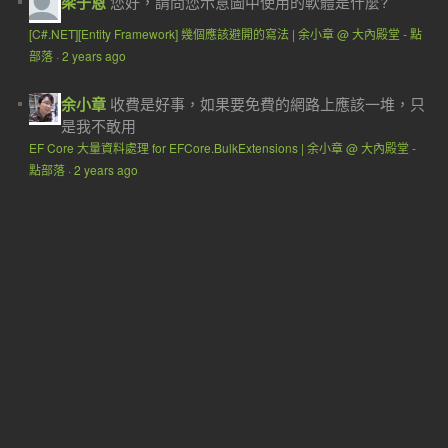
梁子恩
您好，請問您示意圖中使用的軟體是什麼?
[C#.NET][Entity Framework] 幾個應該避開的寫法 | 余小章 @ 大內殿堂 - 點
部落
·
2 years ago
余小章
收費是好事，如果要免費的網路上應該一堆，只
是我不敢用
EF Core 大量資料處理 for EFCore.BulkExtensions | 余小章 @ 大內殿堂 -
點部落
·
2 years ago