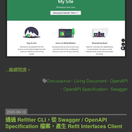
...繼續閱讀 »
Docusaurus
Living Document
OpenAPI
OpenAPI Specification
Swagger
2023-09-13
通過 Refitter CLI，從 Swagger / OpenAPI
Specification 檔案，產生 Refit Interfaces Client