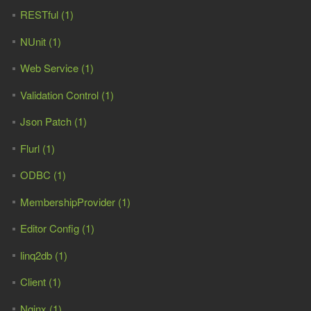
RESTful (1)
NUnit (1)
Web Service (1)
Validation Control (1)
Json Patch (1)
Flurl (1)
ODBC (1)
MembershipProvider (1)
Editor Config (1)
linq2db (1)
Client (1)
Nginx (1)