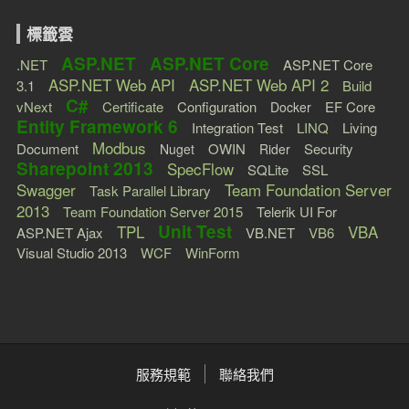
標籤雲
ASP.NET
ASP.NET Core
.NET
ASP.NET Core
ASP.NET Web API
ASP.NET Web API 2
3.1
Build
C#
vNext
Certificate
Configuration
EF Core
Docker
Entity Framework 6
Integration Test
LINQ
Living
Modbus
Document
OWIN
Security
Nuget
Rider
Sharepoint 2013
SpecFlow
SQLite
SSL
Swagger
Team Foundation Server
Task Parallel Library
2013
Team Foundation Server 2015
Telerik UI For
Unit Test
TPL
VBA
ASP.NET Ajax
VB.NET
VB6
Visual Studio 2013
WCF
WinForm
服務規範
聯絡我們