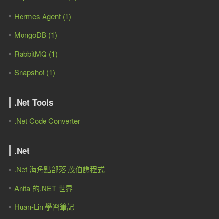
Hermes Agent (1)
MongoDB (1)
RabbitMQ (1)
Snapshot (1)
.Net Tools
.Net Code Converter
.Net
.Net 海角點部落 茂伯譙程式
Anita 的.NET 世界
Huan-Lin 學習筆記