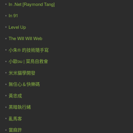
In .Net [Raymond Tang]
In 91
Level Up
The Will Will Web
小朱® 的技術隨手寫
小歐ou | 菜鳥自救會
米米貓學開發
無住心＆快樂碼
黃忠成
黑暗執行緒
亂馬客
當麻許