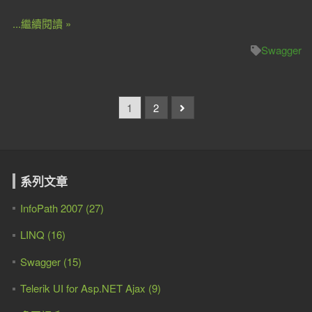
...繼續閱讀 »
Swagger
1
2
系列文章
InfoPath 2007 (27)
LINQ (16)
Swagger (15)
Telerik UI for Asp.NET Ajax (9)