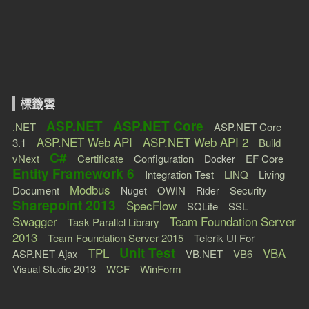
標籤雲
ASP.NET
ASP.NET Core
.NET
ASP.NET Core
ASP.NET Web API
ASP.NET Web API 2
3.1
Build
C#
vNext
Certificate
Configuration
EF Core
Docker
Entity Framework 6
Integration Test
LINQ
Living
Modbus
Document
OWIN
Security
Nuget
Rider
Sharepoint 2013
SpecFlow
SQLite
SSL
Swagger
Team Foundation Server
Task Parallel Library
2013
Team Foundation Server 2015
Telerik UI For
Unit Test
TPL
VBA
ASP.NET Ajax
VB.NET
VB6
Visual Studio 2013
WCF
WinForm