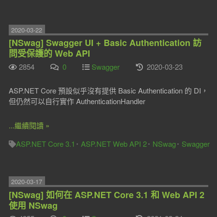
2020-03-22
[NSwag] Swagger UI + Basic Authentication 訪
問受保護的 Web API
2854
0
Swagger
2020-03-23
ASP.NET Core 預設似乎沒有提供 Basic Authentication 的 DI，
但仍然可以自行實作 AuthenticationHandler
...繼續閱讀 »
ASP.NET Core 3.1
ASP.NET Web API 2
NSwag
Swagger
2020-03-17
[NSwag] 如何在 ASP.NET Core 3.1 和 Web API 2
使用 NSwag