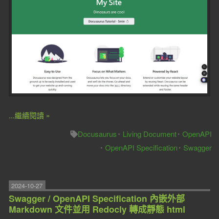
...繼續閱讀 »
Docusaurus
Living Document
OpenAPI
OpenAPI Specification
Swagger
2024-10-27
Swagger / OpenAPI Specification 內嵌外部
Markdown 文件並用 Redocly 轉成靜態 html