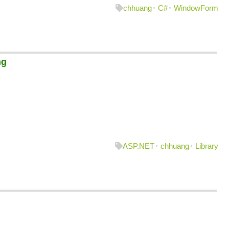
chhuang
C#
WindowForm
ng
ASP.NET
chhuang
Library