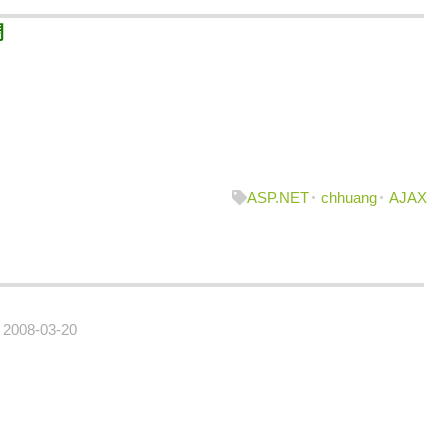
閉
ASP.NET
chhuang
AJAX
2008-03-20