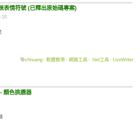
插入可愛貓咪表情符號 (已釋出原始碼專案)
-20
號
chhuang
軟體教學
網路工具
.Net工具
LiveWriter
 C# - 顏色挑選器
選器