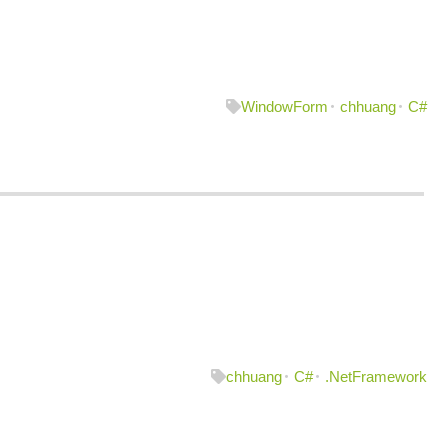
WindowForm
chhuang
C#
chhuang
C#
.NetFramework