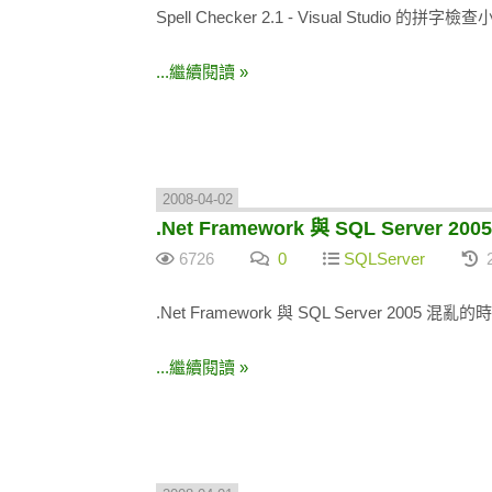
Spell Checker 2.1 - Visual Studio 的拼字檢
...繼續閱讀 »
2008-04-02
.Net Framework 與 SQL Serve
6726
0
SQLServer
2
.Net Framework 與 SQL Server 2005 
...繼續閱讀 »