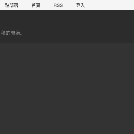
點部落
首頁
RSS
登入
的開始...