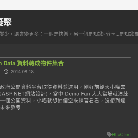
凝聚
少，還會變更多：一個是快樂，另一個是知識~分享...是知識累積
pen Data 資料轉成物件集合
2014-08-18
政府公開資料平台取得資料並運用，剛好前幾天小喵去
P.NET網站設計)，當中 Demo Fan 大大當場就演練
一個公開資料，小喵就想抽個空來練習看看，沒想到過
未來參考
HttpClient