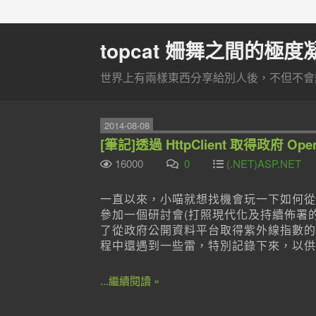
topcat 姍舞之間的極度
世界上有兩樣東西分享給別人後，不但不會變
2014-08-08
[筆記]透過 HttpClient 取得政府 O
16000
0
(.NET)ASP.NET
一直以來，小喵就想找機會玩一下如何從
參加一個研討會(打照現代化及持續佈署的AS
了從政府公開資料平台取得紫外線指數的
程中還遇到一些雷，特別記錄下來，以供
...繼續閱讀 »