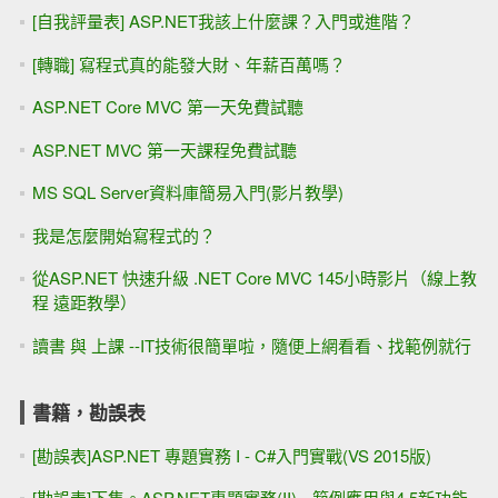
[自我評量表] ASP.NET我該上什麼課？入門或進階？
[轉職] 寫程式真的能發大財、年薪百萬嗎？
ASP.NET Core MVC 第一天免費試聽
ASP.NET MVC 第一天課程免費試聽
MS SQL Server資料庫簡易入門(影片教學)
我是怎麼開始寫程式的？
從ASP.NET 快速升級 .NET Core MVC 145小時影片（線上教
程 遠距教學）
讀書 與 上課 --IT技術很簡單啦，隨便上網看看、找範例就行
書籍，勘誤表
[勘誤表]ASP.NET 專題實務 I - C#入門實戰(VS 2015版)
[勘誤表]下集。ASP.NET專題實務(II) --範例應用與4.5新功能