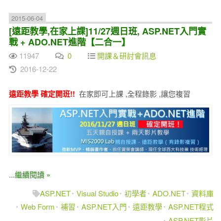
2015-06-04
[遠距教學,在家上課]11/27週日班, ASP.NET入門實
戰 + ADO.NET進階【二合一】
11947
0
開課＆研討會訊息
2016-12-22
遠距教學 確定開班!!
在家即可上課 ,全程錄影 ,讓您複習
...繼續閱讀 »
ASP.NET
Visual Studio
初學者
ADO.NET
資料庫
Web Form
補習
ASP.NET入門
遠距教學
ASP.NET程式
ASP.NET影片