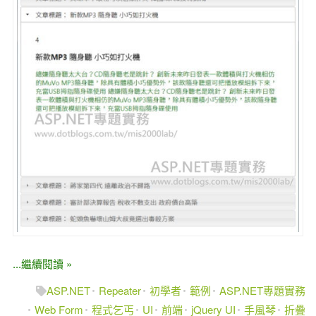
...繼續閱讀 »
ASP.NET
Repeater
初學者
範例
ASP.NET專題實務
Web Form
程式乞丐
UI
前端
jQuery UI
手風琴
折疊