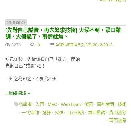
2015-06-04
[先對自己誠實，再去追求技術] 火候不到，眾口難
調，火候過了，事情就焦。
3278
0
ASP.NET 4.5與 VS 2012/2013
知己知彼，先從知道自己「能力」開始
先對自己 "誠實" 吧！
-- 知之為知之，不知為不知
...繼續閱讀 »
初學者
入門
MVC
Web Form
誠實
雷神索爾
技術
一代宗師
選擇
火侯
自己程度
眾口難調
貧而無怨
富而無驕