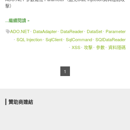
擊）
...繼續閱讀 »
ADO.NET
DataAdapter
DataReader
DataSet
Parameter
SQL Injection
SqlClient
SqlCommand
SQlDataReader
XSS
攻擊
參數
資料隱碼
1
贊助商連結