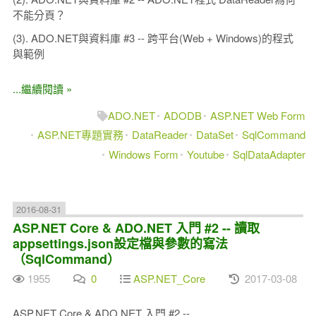
不能分頁？
(3). ADO.NET與資料庫 #3 -- 跨平台(Web + Windows)的程式
與範例
...繼續閱讀 »
ADO.NET
ADODB
ASP.NET Web Form
ASP.NET專題實務
DataReader
DataSet
SqlCommand
Windows Form
Youtube
SqlDataAdapter
2016-08-31
ASP.NET Core & ADO.NET 入門 #2 -- 讀取
appsettings.json設定檔與參數的寫法
（SqlCommand）
1955
0
ASP.NET_Core
2017-03-08
ASP.NET Core & ADO.NET 入門 #2 --