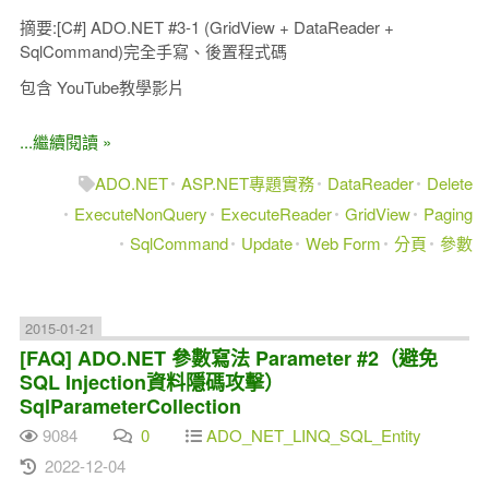
摘要:[C#] ADO.NET #3-1 (GridView + DataReader +
SqlCommand)完全手寫、後置程式碼
包含 YouTube教學影片
...繼續閱讀 »
ADO.NET
ASP.NET專題實務
DataReader
Delete
ExecuteNonQuery
ExecuteReader
GridView
Paging
SqlCommand
Update
Web Form
分頁
參數
2015-01-21
[FAQ] ADO.NET 參數寫法 Parameter #2（避免
SQL Injection資料隱碼攻擊）
SqlParameterCollection
9084
0
ADO_NET_LINQ_SQL_Entity
2022-12-04