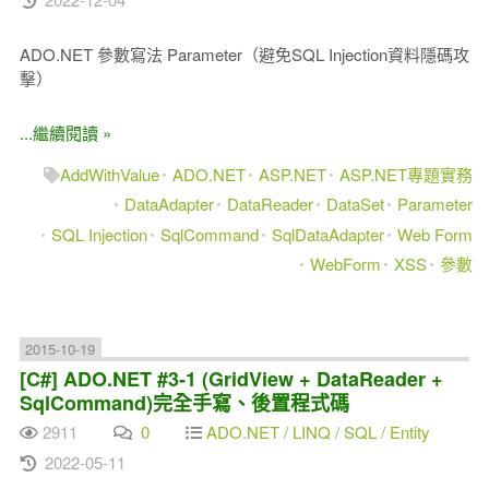
ADO.NET 參數寫法 Parameter（避免SQL Injection資料隱碼攻
擊）
...繼續閱讀 »
AddWithValue
ADO.NET
ASP.NET
ASP.NET專題實務
DataAdapter
DataReader
DataSet
Parameter
SQL Injection
SqlCommand
SqlDataAdapter
Web Form
WebForm
XSS
參數
2015-10-19
[C#] ADO.NET #3-1 (GridView + DataReader +
SqlCommand)完全手寫、後置程式碼
2911
0
ADO.NET / LINQ / SQL / Entity
2022-05-11