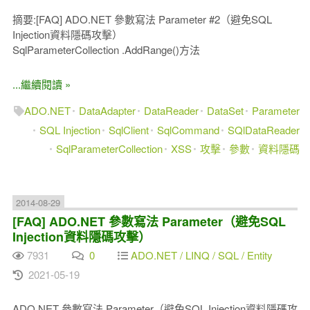
摘要:[FAQ] ADO.NET 參數寫法 Parameter #2（避免SQL
Injection資料隱碼攻擊）
SqlParameterCollection .AddRange()方法
...繼續閱讀 »
ADO.NET
DataAdapter
DataReader
DataSet
Parameter
SQL Injection
SqlClient
SqlCommand
SQlDataReader
SqlParameterCollection
XSS
攻擊
參數
資料隱碼
2014-08-29
[FAQ] ADO.NET 參數寫法 Parameter（避免SQL
Injection資料隱碼攻擊）
7931
0
ADO.NET / LINQ / SQL / Entity
2021-05-19
ADO.NET 參數寫法 Parameter（避免SQL Injection資料隱碼攻