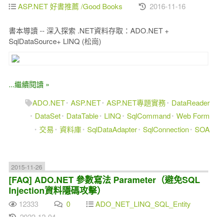
ASP.NET 好書推薦 /Good Books
2016-11-16
書本導讀 -- 深入探索 .NET資料存取：ADO.NET +
SqlDataSource+ LINQ (松崗)
...繼續閱讀 »
ADO.NET
ASP.NET
ASP.NET專題實務
DataReader
DataSet
DataTable
LINQ
SqlCommand
Web Form
交易
資料庫
SqlDataAdapter
SqlConnection
SOA
2015-11-26
[FAQ] ADO.NET 參數寫法 Parameter（避免SQL
Injection資料隱碼攻擊）
12333
0
ADO_NET_LINQ_SQL_Entity
2022-12-04