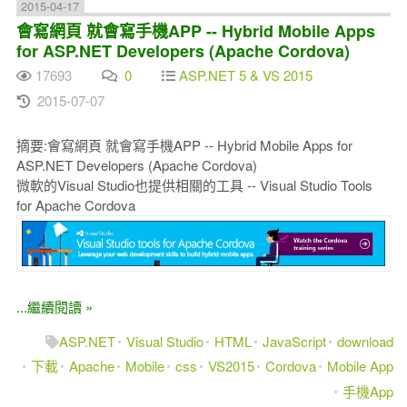
2015-04-17
會寫網頁 就會寫手機APP -- Hybrid Mobile Apps
for ASP.NET Developers (Apache Cordova)
17693
0
ASP.NET 5 & VS 2015
2015-07-07
摘要:會寫網頁 就會寫手機APP -- Hybrid Mobile Apps for
ASP.NET Developers (Apache Cordova)
微軟的Visual Studio也提供相關的工具 -- Visual Studio Tools
for Apache Cordova
...繼續閱讀 »
ASP.NET
Visual Studio
HTML
JavaScript
download
下載
Apache
Mobile
css
VS2015
Cordova
Mobile App
手機App